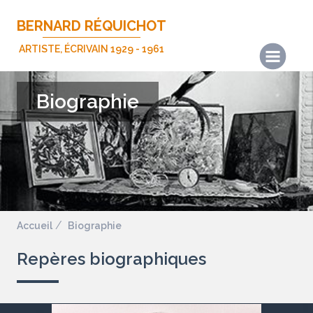
BERNARD RÉQUICHOT
ARTISTE, ÉCRIVAIN 1929 - 1961
Actualités
Biographie
Les œuvres
Les écrits
Expositions
Publications
Biographie
Accueil
Biographie
Repères biographiques
Nous contacter
Mentions légales