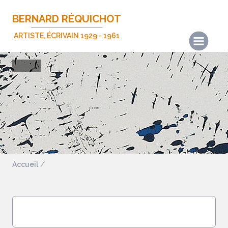
BERNARD RÉQUICHOT
ARTISTE, ÉCRIVAIN 1929 - 1961
Actualités
Les œuvres
Les écrits
Expositions
Publications
Biographie
Accueil
Nous contacter
Mentions légales