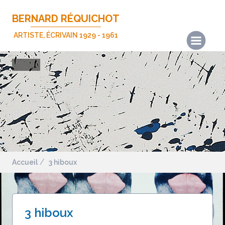
BERNARD RÉQUICHOT
ARTISTE, ÉCRIVAIN 1929 - 1961
Actualités
Les œuvres
Les écrits
Expositions
Publications
Biographie
Accueil
3 hiboux
Nous contacter
Mentions légales
3 hiboux