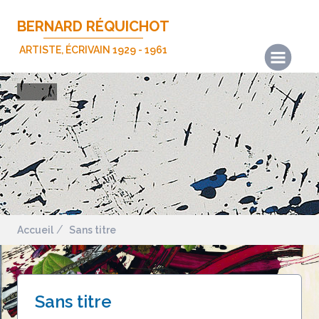
BERNARD RÉQUICHOT
ARTISTE, ÉCRIVAIN 1929 - 1961
Actualités
Les œuvres
Les écrits
Expositions
Publications
Biographie
Accueil
Sans titre
Nous contacter
Mentions légales
Sans titre