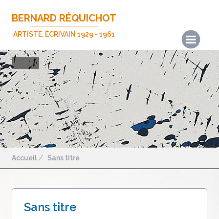
BERNARD RÉQUICHOT
ARTISTE, ÉCRIVAIN 1929 - 1961
Actualités
Les œuvres
Les écrits
Expositions
Publications
Biographie
Accueil
Sans titre
Nous contacter
Mentions légales
Sans titre