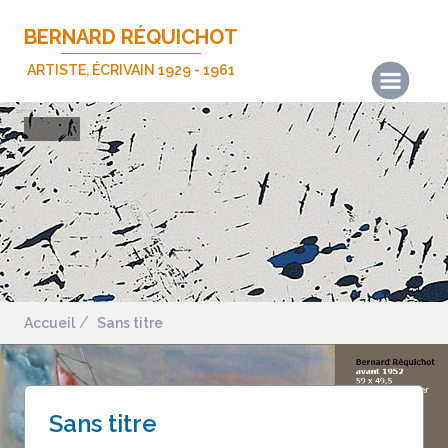
BERNARD RÉQUICHOT
ARTISTE, ÉCRIVAIN 1929 - 1961
Actualités
Les œuvres
Les écrits
Expositions
Publications
Biographie
Accueil
Sans titre
Nous contacter
Mentions légales
Sans titre