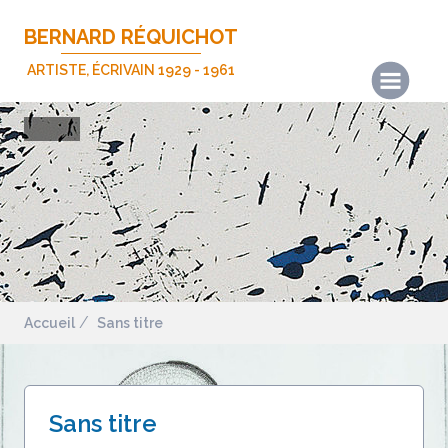
BERNARD RÉQUICHOT
ARTISTE, ÉCRIVAIN 1929 - 1961
Actualités
Les œuvres
Les écrits
Expositions
Publications
Biographie
Accueil
Sans titre
Nous contacter
Mentions légales
Sans titre