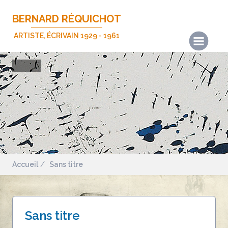
BERNARD RÉQUICHOT
ARTISTE, ÉCRIVAIN 1929 - 1961
Actualités
Les œuvres
Les écrits
Expositions
Publications
Biographie
Accueil
Sans titre
Nous contacter
Mentions légales
Sans titre