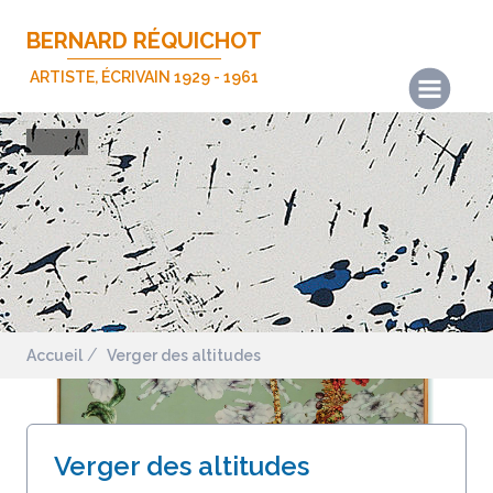
BERNARD RÉQUICHOT
ARTISTE, ÉCRIVAIN 1929 - 1961
Actualités
Les œuvres
Les écrits
Expositions
Publications
Biographie
Accueil
Verger des altitudes
Nous contacter
Mentions légales
Verger des altitudes